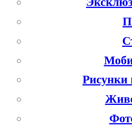
Эксклюз
П
С
Моби
Рисунки 
Живо
Фот