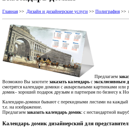
Главная
>>
Дизайн и дизайнерские услуги
>>
Полиграфия
>> п
Предлагаем
зака
Возможно Вы захотите
заказать календарь
с
эксклюзивным 
смотрятся календари домики с акварельными картинками или 
домик– хороший подарок друзьям и партнерам по бизнесу к Нов
Календари-домики бывают с перекидными листами на каждый ме
т.е. на изображение.
Предлагаем
заказать календарь домик
: с нестандартной выру
Календарь домик дизайнерский для представител