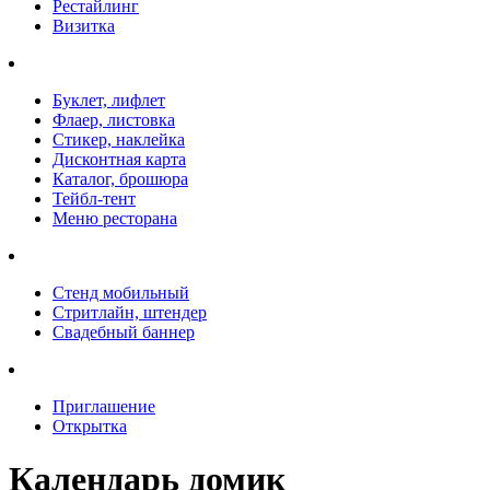
Рестайлинг
Визитка
Буклет, лифлет
Флаер, листовка
Стикер, наклейка
Дисконтная карта
Каталог, брошюра
Тейбл-тент
Меню ресторана
Стенд мобильный
Стритлайн, штендер
Свадебный баннер
Приглашение
Открытка
Календарь домик