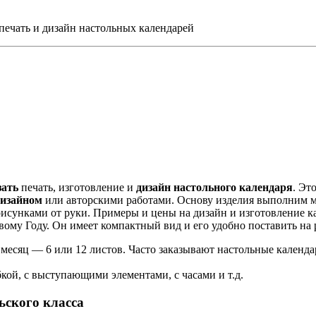
ечать и дизайн настольных календарей
зать
печать, изготовление и
дизайн настольного календаря
. Эт
дизайном
или авторскими работами. Основу изделия выполним м
рисунками от руки. Примеры и цены на дизайн и изготовление 
ому Году. Он имеет компактный вид и его удобно поставить на 
сяц — 6 или 12 листов. Часто заказывают настольные календари
бкой, с выступающими элементами, с часами и т.д.
ьского класса