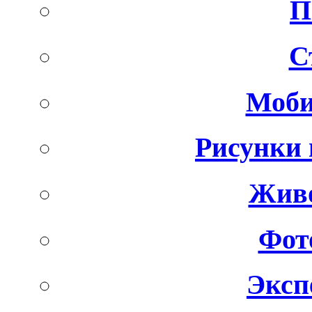
П
С
Моби
Рисунки 
Живо
Фот
Эксп