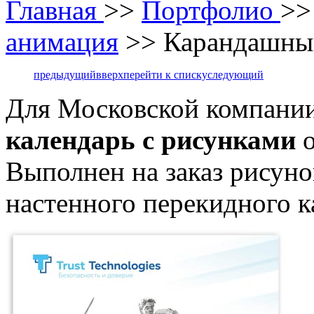
Главная
>>
Портфолио
>
анимация
>> Карандашный
предыдущий
вверх
перейти к списку
следующий
Для Московской компании
календарь с рисунками
о
Выполнен на заказ рисуно
настенного перекидного к