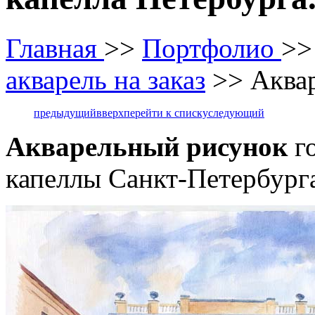
Главная
>>
Портфолио
>
акварель на заказ
>> Аквар
предыдущий
вверх
перейти к списку
следующий
Акварельный рисунок
го
капеллы Санкт-Петербург