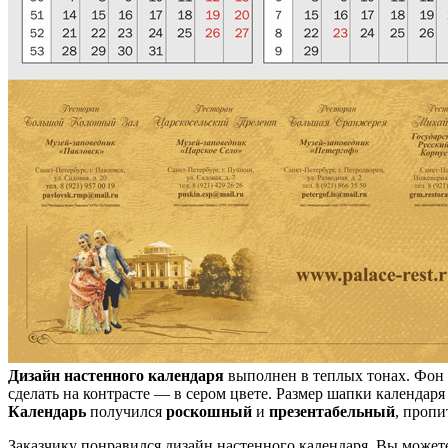
Дизайн настенного календаря
выполнен в теплых тонах. Фон к
сделать на контрасте — в сером цвете. Размер шапки календаря
Календарь
получился
роскошный
и
презентабельный
, пропи
Заказчику понравился дизайн настенного календаря. Вы может