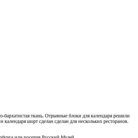
сто-бархатистая ткань. Отрывные блоки для календаря решили
йн календаря шорт сделан сделан для нескольких ресторанов.
рбурга или посетив Русский Музей.