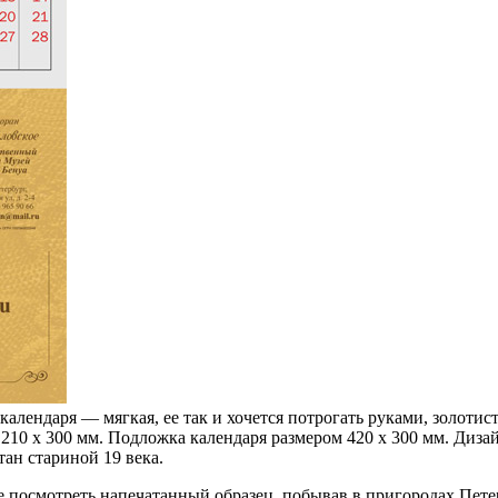
алендаря — мягкая, ее так и хочется потрогать руками, золоти
 210 х 300 мм. Подложка календаря размером 420 х 300 мм. Диза
тан стариной 19 века.
е посмотреть напечатанный образец, побывав в пригородах Пете