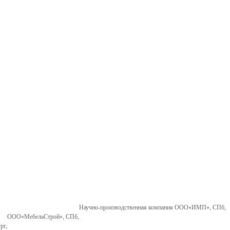
Научно-производственная компания ООО«ИМП», СПб,
ООО«МебельСтрой», СПб,
рг,