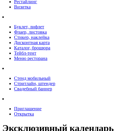
Рестайлинг
Визитка
Буклет, лифлет
Флаер, листовка
Стикер, наклейка
Дисконтная карта
Каталог, брошюра
Тейбл-тент
Меню ресторана
Стенд мобильный
Стритлайн, штендер
Свадебный баннер
Приглашение
Открытка
Эксклюзивный календарь