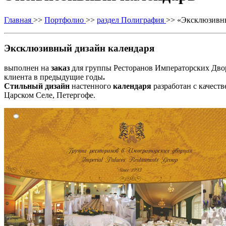
Главная
>>
Портфолио
>>
раздел Полиграфия
>> «Эксклюзивны
Эксклюзивный дизайн календаря
выполнен на
заказ
для группы Ресторанов Императорских Двор
клиента в предыдущие годы
.
Стильный
дизайн
настенного
календаря
разработан с качест
Царском Селе, Петергофе.