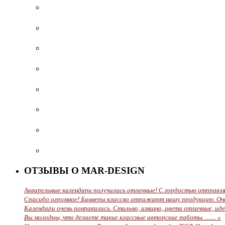
ОТЗЫВЫ О MAR-DESIGN
Акварельные календари получились отличные! С гордостью отправляе
Cпасибо огромное! Баннеры классно отражают нашу продукцию. Очен
Календари очень понравились. Стильно, изящно, цвета отличные, идея р
Вы молодцы, что делаете такие классные авторские работы. ....... »